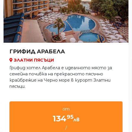
ГРИФИД АРАБЕЛА
ЗЛАТНИ ПЯСЪЦИ
Грифид хотел Арабела е идеалното място за
семейна почивка на прекрасното пясъчно
крайбрежие на Черно море в курорт Златни
пясъци.
от
95
134
лв
/