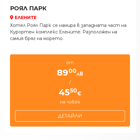
РОЯЛ ПАРК
ЕЛЕНИТЕ
Хотел Роял Парк се намира в западната част на
Курортен комплекс Елените. Разположен на
самия бряг на морето.
от
00
89
лв
/
50
45
€
на човек
ДЕТАЙЛИ