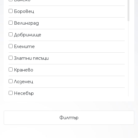
Ресторант
Боровец
Сейф
Велинград
СПА център
Добринище
Тераса
Елените
Фитнес
Златни пясъци
Хладилник
Кранево
Лозенец
Несебър
Обзор
Павел Баня
Пампорово