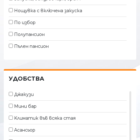
Нощувка с включена закуска
По избор
Полупансион
Пълен пансион
УДОБСТВА
Джакузи
Мини бар
Kлиматик във всяка стая
Асансьор