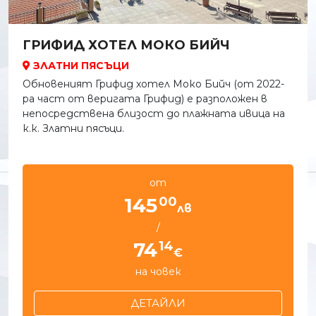
ГРИФИД ХОТЕЛ МОКО БИЙЧ
ЗЛАТНИ ПЯСЪЦИ
Обновеният Грифид хотел Моко Бийч (от 2022-
ра част от веригата Грифид) е разположен в
непосредствена близост до плажната ивица на
к.к. Златни пясъци.
от
00
145
лв
/
14
74
€
на човек
ДЕТАЙЛИ