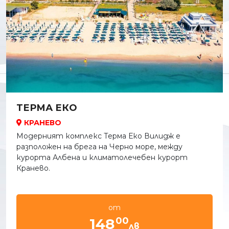
ТЕРМА ЕКО
КРАНЕВО
Модерният комплекс Терма Еко Вилидж е
разположен на брега на Черно море, между
курорта Албена и климатолечебен курорт
Кранево.
от
00
148
лв