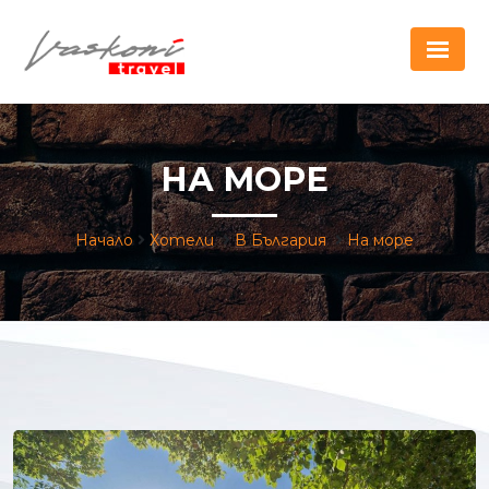
НА МОРЕ
Начало
Хотели
В България
На море