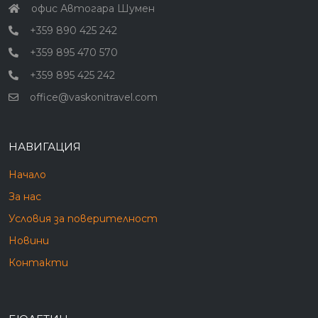
офис Автогара Шумен
Хисаря
+359 890 425 242
+359 895 470 570
+359 895 425 242
office@vaskonitravel.com
НАВИГАЦИЯ
Начало
За нас
Условия за поверителност
Новини
Контакти