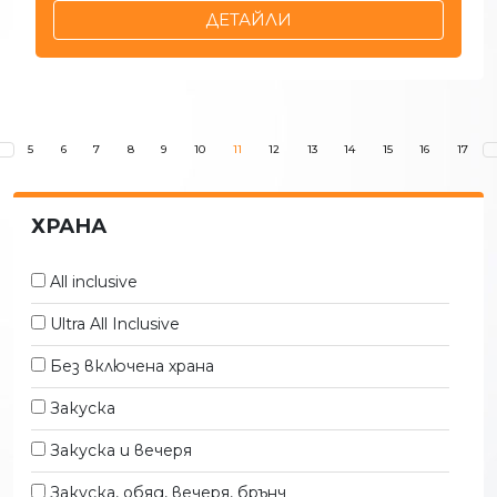
ДЕТАЙЛИ
(CURRENT)
5
6
7
8
9
10
11
12
13
14
15
16
17
ХРАНА
All inclusive
Ultra All Inclusive
Без включена храна
Закуска
Закуска и вечеря
Закуска, обяд, вечеря, брънч