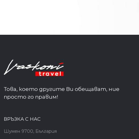
Поморие
Приморско
с.Баня
с.Старосел
Сандански
Св.Св. Константин и Елена
Свети Влас
Слънчев бряг
Това, което другите Ви обещават, ние
просто го правим!
Созопол
Старозагорски минерални бани
ВРЪЗКА С НАС
Троян
Шумен 9700, България
Трявна