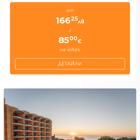
от
25
166
лв
/
00
85
€
на човек
ДЕТАЙЛИ