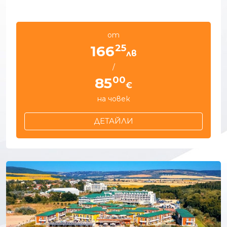
от
25
166
лв
/
00
85
€
на човек
ДЕТАЙЛИ