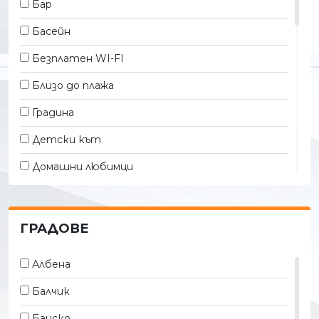
Бар
Басейн
Безплатен WI-FI
Близо до плажа
Градина
Детски кът
Домашни любимци
Закрит басейн
Интернет
ГРАДОВЕ
Конферентна зала
Албена
Открит басейн
Балчик
Паркинг
Банско