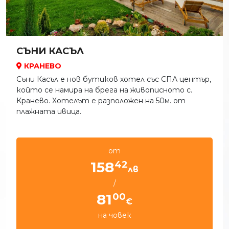
СЪНИ КАСЪЛ
КРАНЕВО
Съни Касъл е нов бутиков хотел със СПА център,
който се намира на брега на живописното с.
Кранево. Хотелът е разположен на 50м. oт
плажната ивица.
от
42
158
лв
/
00
81
€
на човек