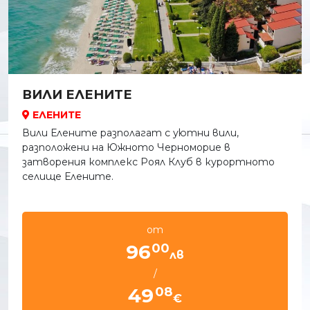
ВИЛИ ЕЛЕНИТЕ
ЕЛЕНИТЕ
Вили Елените разполагат с уютни вили,
разположени на Южното Черноморие в
затворения комплекс Роял Клуб в курортното
селище Елените.
от
00
96
лв
/
08
49
€