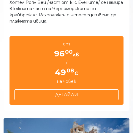
Хотел Роял Бей /част от к.к. Елените/ се намира
в южната част на Черноморското ни
крайбрежие. Разположен е непосредствено до
плажната ивица.
от
00
96
лв
/
08
49
€
на човек
ДЕТАЙЛИ