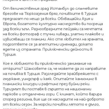
От величествения град Истанбул до слънчевите
брегове на Тюркоазения бряг, почивките в Турция
предлагат по нещо за всеки. Обхващайки Азия и
Европа, богатото културно наследство ви посреща
зад всеки ъгъл. Разнообразните пейзажи са мечтата
на всеки фотограф с тучни ливади, златни плажове и
извисяващи се планини. Ако сте любител на храната,
подгответе се за апетитни изненади, докато
ядете из страната. Приключенски дейности в
Турция.
Кое е любимото ви приключенско занимание на
открито? Шансовете са, че можете да го направите
на почивка в Турция. Разгледайте крайбрежието с
гмуркане, уиндсърф и каяк. Опитайте каньонинг в
планински клисури и рафтинг през буйни реки.
Туризмът ви поставя в сърцето на национални
паркове и отдалечени гори. С климат, който варира
според региона, вие ще се насладите на най-доброто
от всеки сезон. За морски почивки лятото е дълго,