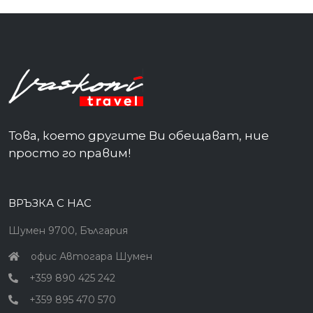
Това, което другите Ви обещават, ние
просто го правим!
ВРЪЗКА С НАС
Шумен 9700, България
офис Автогара Шумен
+359 890 425 242
+359 895 470 570