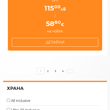
от
00
115
лв
/
80
58
€
на човек
ДЕТАЙЛИ
(CURRENT)
1
2
3
4
ХРАНА
All inclusive