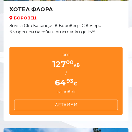
ХОТЕЛ ФЛОРА
БОРОВЕЦ
Зимна Ски ваканция в Боровец - С вечери,
вътрешен басейн и отстъпки до 15%
от
00
127
лв
/
93
64
€
на човек
ДЕТАЙЛИ