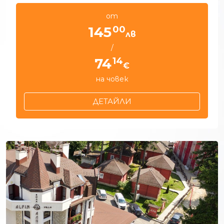
от
00
145
лв
/
14
74
€
на човек
ДЕТАЙЛИ