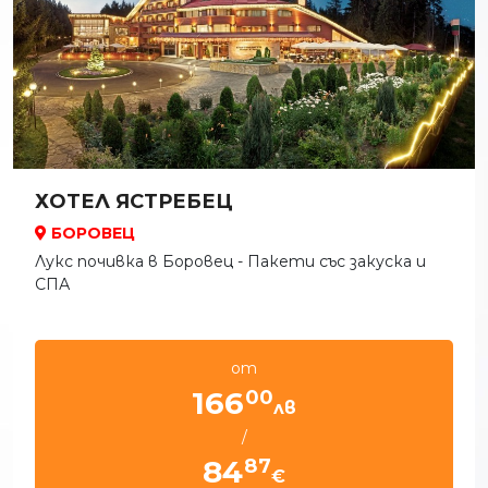
ХОТЕЛ ЯСТРЕБЕЦ
БОРОВЕЦ
Лукс почивка в Боровец - Пакети със закуска и
СПА
от
00
166
лв
/
87
84
€