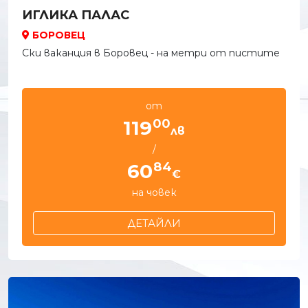
ИГЛИКА ПАЛАС
БОРОВЕЦ
Ски ваканция в Боровец - на метри от пистите
от
00
119
лв
/
84
60
€
на човек
ДЕТАЙЛИ