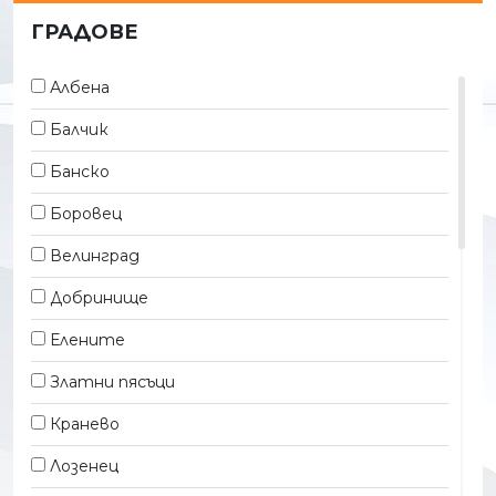
Интернет
ГРАДОВЕ
Конферентна зала
Албена
Открит басейн
Балчик
Паркинг
Банско
Ресторант
Боровец
Сейф
Велинград
СПА център
Добринище
Тераса
Елените
Фитнес
Златни пясъци
Хладилник
Кранево
Лозенец