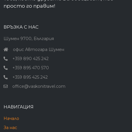
просто го правим!
Созопол
Старозагорски минерални бани
ВРЪЗКА С НАС
Троян
Шумен 9700, България
Трявна
офис Автогара Шумен
Хисаря
+359 890 425 242
+359 895 470 570
+359 895 425 242
office@vaskonitravel.com
НАВИГАЦИЯ
Начало
За нас