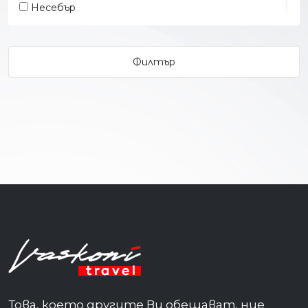
Несебър
Обзор
Павел Баня
Пампорово
Поморие
Приморско
с.Баня
с.Старосел
Сандански
Св.Св. Константин и Елена
Свети Влас
Слънчев бряг
Това, което другите Ви обещават, ние