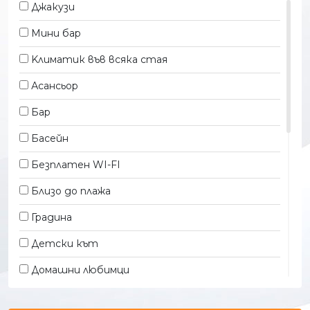
Джакузи
Мини бар
Kлиматик във всяка стая
Асансьор
Бар
Басейн
Безплатен WI-FI
Близо до плажа
Градина
Детски кът
Домашни любимци
Закрит басейн