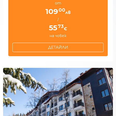
от
00
109
лв
/
73
55
€
на човек
ДЕТАЙЛИ