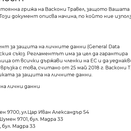
тоянна грижа на Васкони Травел, защото Вашата
 Този документ описва начина, по който ние изпол
мент за защита на личните данни (General Data
йския съюз. Регламентът има за цел да гарантира
ца от всички държави членки на ЕС и да уеднакв
ръзка с това, считано от 25 май 2018 г. Васкони 
ката за защита на личните данни.
на лични данни
ен 9700, ул.Цар Иван Александър 54
умен 9701, бул. Мадра 33
 бул. Мадра 33