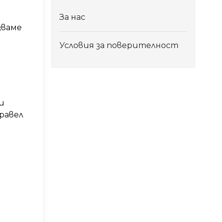
За нас
зваме
Условия за поверителност
и
Травел