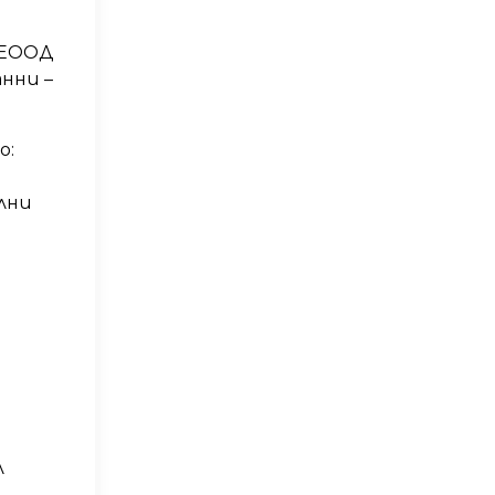
 ЕООД
нни –
о:
лни
л