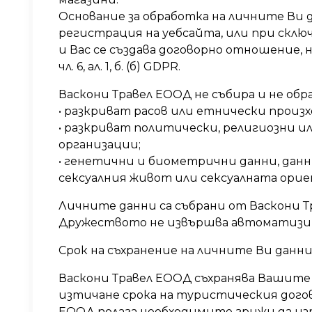
Основание за обработка на личните Ви 
регистрация на уебсайта, или при склю
и Вас се създава договорно отношение,
чл. 6, ал. 1, б. (б) GDPR.
Васкони Травел ЕООД не събира и не обр
• разкриват расов или етнически произх
• разкриват политически, религиозни и
организации;
• генетични и биометрични данни, данн
сексуалния живот или сексуалната ори
Личните данни са събрани от Васкони Т
Дружеството не извършва автоматизира
Срок на съхранение на личните Ви данн
Васкони Травел ЕООД съхранява Вашите л
изтичане срока на туристическия догов
ЕООД полага необходимите грижи да из