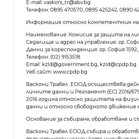
E-mail: vaskoni_tr@abv.bg
Телефон: 0895 470570, 0895 425242, 0890 4
Информация относно компетентния над
Наименование: Комисия за защита на л
Седалище и адрес на управление: гр. Софи
Данни за кореспонденция: гр. София 1592,
Телефон: (02) 9153518
Email: kzld@government.bg, kzld@cpdp.bg
Уеб сайт: www.cpdp.bg
Васкони Травел ЕООД осъществява дейн
личните данни и Регламент (ЕС) 2016/67
2016 година относно защитата на физич
данни и относно свободното движение 
Основание за събиране, обработване и 
Васкони Травел ЕООД събира и обработв
туристически услуги като индивидуалн