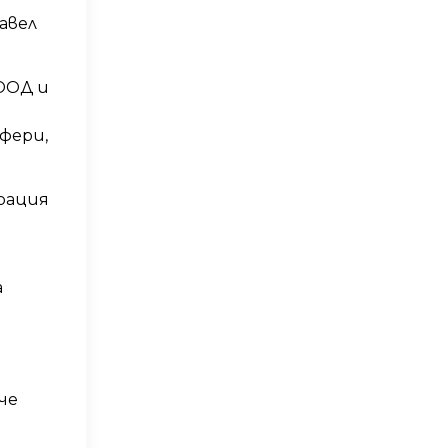
авел
ЕООД и
фери,
ерация
а
че