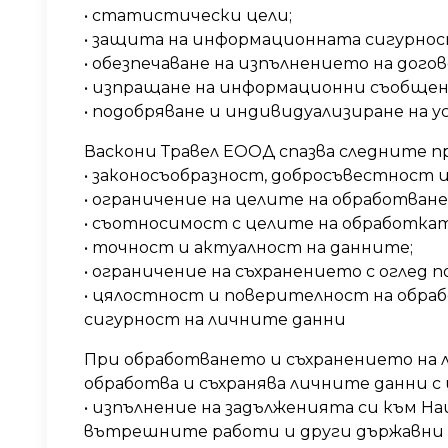
• статистически цели;
• защита на информационната сигурнос
• обезпечаване на изпълнението на дого
• изпращане на информационни съобщени
• подобряване и индивидуализиране на у
Васкони Травел ЕООД спазва следните 
• законосъобразност, добросъвестност 
• ограничение на целите на обработване
• съотносимост с целите на обработкат
• точност и актуалност на данните;
• ограничение на съхранението с оглед 
• цялостност и поверителност на обра
сигурност на личните данни
При обработването и съхранението на л
обработва и съхранява личните данни 
• изпълнение на задълженията си към Н
вътрешните работи и други държавни 