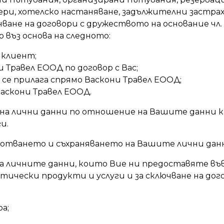
ри, хотелско настаняване, задължителни застра
ане на договори с дружеството на основание чл. 6
о въз основа на следното:
 клиент;
 Травел ЕООД по договор с Вас;
о се прилага спрямо Васкони Травел ЕООД;
Васкони Травел ЕООД.
на лични данни по отношение на Вашите данни 
ги.
ботването и съхраняването на Вашите лични дан
а личните данни, които Вие ни предоставяте въ
ически продукти и услуги и за сключване на дого
а;