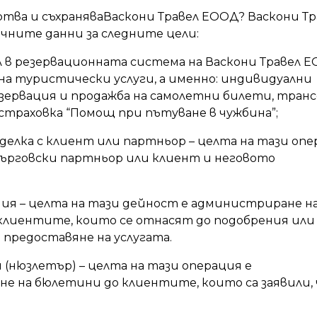
отва и съхраняваВаскони Травел ЕООД? Васкони Тр
чните данни за следните цели:
 в резервационната система на Васкони Травел 
 на туристически услуги, а именно: индивидуални
зервация и продажба на самолетни билети, транс
страховка “Помощ при пътуване в чужбина”;
сделка с клиент или партньор – целта на тази оп
 търговски партньор или клиент и неговото
ия – целта на тази дейност е администриране н
 клиентите, които се отнасят до подобрения или
а предоставяне на услугата.
(нюзлетър) – целта на тази операция е
е на бюлетини до клиентите, които са заявили, 