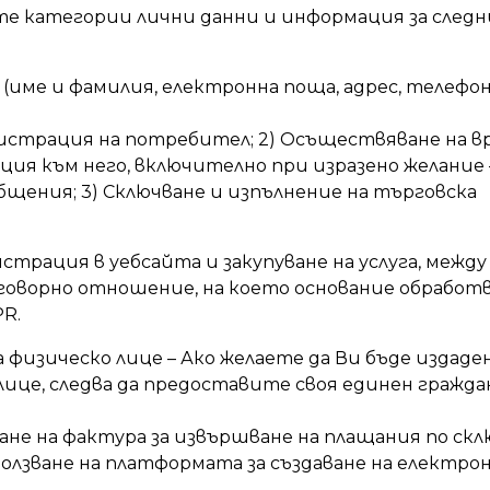
те категории лични данни и информация за след
име и фамилия, електронна поща, адрес, телефон
егистрация на потребител; 2) Осъществяване на в
ия към него, включително при изразено желание –
щения; 3) Сключване и изпълнение на търговска
трация в уебсайта и закупуване на услуга, между
договорно отношение, на което основание обработ
PR.
 физическо лице – Ако желаете да Ви бъде издаде
лице, следва да предоставите своя единен гражда
ване на фактура за извършване на плащания по ск
зползване на платформата за създаване на електро