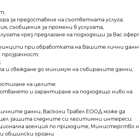
т;
вора за предоставяне на съответната услуга;
я, съобщения за промени в услугата,
слугата чрез предлагане на подходящи за Вас офе
принципи при обработката на Вашите лични данн
и прозрачност;
;
а и свеждане до минимум на събираните данни;
постигане на целите;
ботването и гарантиране на подходящо ниво на
ичните данни, Васкони Травел ЕООД може да
с цел защита следните си легитимни интереси:
ационална агенция по приходите, Министерство н
и общински органи