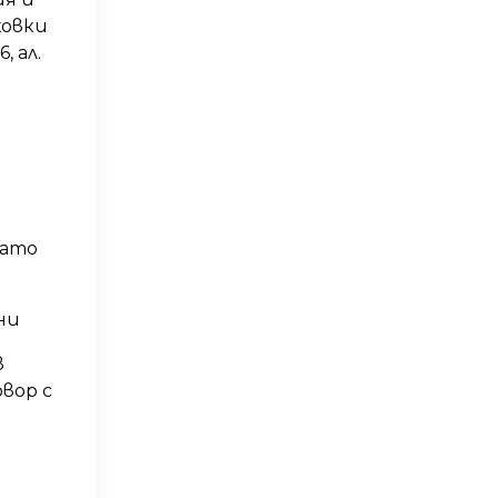
ховки
, ал.
като
ни
в
вор с