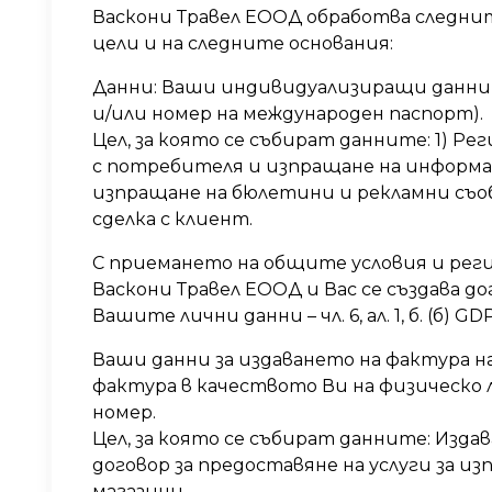
Васкони Травел ЕООД обработва следни
цели и на следните основания:
Данни: Ваши индивидуализиращи данни (
и/или номер на международен паспорт).
Цел, за която се събират данните: 1) Р
с потребителя и изпращане на информац
изпращане на бюлетини и рекламни съоб
сделка с клиент.
С приемането на общите условия и регис
Васкони Травел ЕООД и Вас се създава 
Вашите лични данни – чл. 6, ал. 1, б. (б) GD
Ваши данни за издаването на фактура на
фактура в качеството Ви на физическо 
номер.
Цел, за която се събират данните: Изда
договор за предоставяне на услуги за и
магазини.