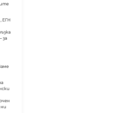
ните
, ЕГН
ръзка
 за
ваме
на
нски
лючен
нни