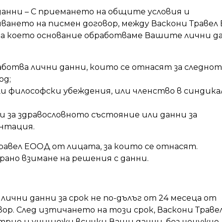
данни – С приемането на общите условия и
чването на писмен договор, между Васкони Травел
 на което основание обработваме Вашите лични да
аботва лични данни, които се отнасят за следнот
од;
ли философски убеждения, или членство в синдика
и за здравословното състояние или данни за
ентация.
равел ЕООД от лицата, за които се отнасят.
но взимане на решения с данни.
и
ични данни за срок не по-дълъг от 24 месеца от
ор. След изтичането на този срок, Васкони Траве
трие и унищожи всички Ваши данни, без ненужно