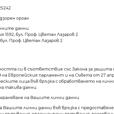
25242
зорен орган
ичните данни
я 1592, бул. Проф. Цветан Лазаров 2
 бул. Проф. Цветан Лазаров 2
остта си в съответствие със Закона за защита 
9 на Европейския парламент и на Съвета от 27 ап
еските лица във връзка с обработването на личн
на такива данни.
съхраняване на Вашите лични данни
а Вашите лични данни във връзка с предоставян
и пътувания, организирани пътувания, резервац