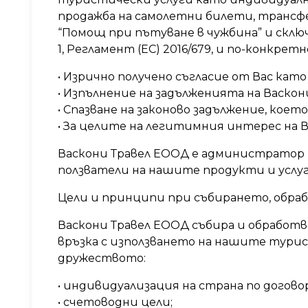
продажба на самолетни билети, трансфе
“Помощ при пътуване в чужбина” и сключв
1, Регламент (ЕС) 2016/679, и по-конкретн
• Изрично получено съгласие от Вас като
• Изпълнение на задълженията на Васкони
• Спазване на законово задължение, коет
• За целите на легитимния интерес на 
Васкони Травел ЕООД е администратор 
ползватели на нашите продукти и услу
Цели и принципи при събирането, обра
Васкони Травел ЕООД събира и обработв
връзка с използването на нашите турист
дружеството:
• индивидуализация на страна по договор
• счетоводни цели;