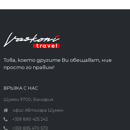
Това, което другите Ви обещават, ние
просто го правим!
ВРЪЗКА С НАС
Шумен 9700, България
офис Автогара Шумен
+359 890 425 242
+359 895 470 570