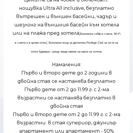
нощувка Ultra All inclusive, безплатно
вътрешен и външен басейни, чадър и
шезлонг на външния басейн към хотела
или на плажа пред хотела;
Безплатен сейф в стаята,
Wi-Fi
;
в стаята и в целия хотел
Безплатен вход за дискотека
Privilege Club
за гости на
хотел Адмирал, срещу представяне на карта на хотела.
Намаления:
Първо и второ дете до 2 години в
двойна стая се настанява безплатно
Първо дете от 2 до 11.99 г. с 2-ма
възрастни се настанява безплатно в
двойна стая
Първо и второ дете от 2 до 11.99 г. с 2-ма
възрастни в стая супериор, джуниър
апартамент или апартамент - 50%