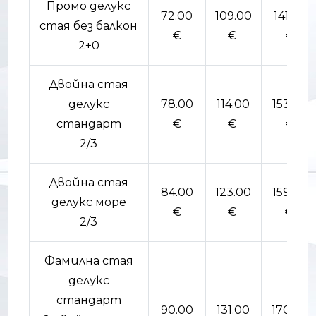
Промо делукс
72.00
109.00
141.00
стая без балкон
€
€
€
2+0
Двойна стая
делукс
78.00
114.00
153.00
стандарт
€
€
€
2/3
Двойна стая
84.00
123.00
159.00
делукс море
€
€
€
.
2/3
Фамилна стая
делукс
стандарт
90.00
131.00
170.00