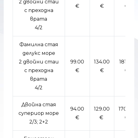
2 двойни стаи
€
€
€
с преходна
врата
4/2
Фамилна стая
делукс море
2 двойни стаи
99.00
134.00
181.00
с преходна
€
€
€
врата
4/2
Двойна стая
94.00
129.00
170.00
супериор море
€
€
€
2/3; 2+2