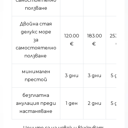
самостоятелно
ползване
Двойна стая
делукс море
120.00
183.00
253.00
за
€
€
€
самостоятелно
ползване
минимален
3 дни
3 дни
5 дни
престой
безплатна
анулация преди
1 ден
2 дни
5 дни
настаняване
Цените са на човек и включват: