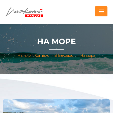
НА МОРЕ
Начало
Хотели
В България
На море