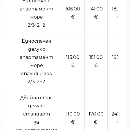
Едностаен
апартамент
106.00
141.00
183.00
море
€
€
€
2/3; 2+2
Едноспален
делукс
апартамент
113.00
151.00
195.00
море
€
€
€
спалня и хол
2/3; 2+2
Двойна стая
делукс
стандарт
110.00
170.00
242.00
за
€
€
€