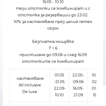
16.05 - 10.10
тези отстъпки се комбинират и с
отстъпка за резервации до 23.02.
10% за настаняване през целия летен
сезон
Безплатна нощувка
7 = 6
пристигане до 09.06 и след 16.09
отстъпките се комбинират
01.05
22.05-
10.06-
настаняване
-21.05
09.06
02.07
All inclusive
22.09-
16.09-
01.09-
De luxe
10.10
21.09
15.09