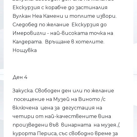
Екскурзия с корабче до застиналия
Вулкан Неа Камени и топлите извори.
Следобед по желание Екскурзия до
Имеровигли - най-високата точка на
Калдерата. Връщане в хотелите.
Нощувка
Ден 4
Закуска. Свободен ден или по желание
посещение на Музей на Виното /с
включена цена за дегустация на
четири от най-качествените вина
произведени във винарната на музея./,
курорта Периса, със свободно време за