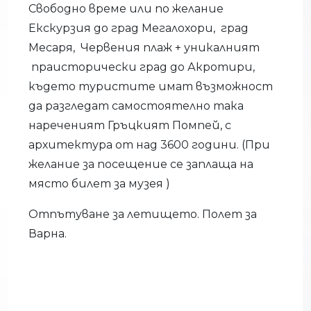
Свободно време или по желание
Екскурзия до град Мегалохори, град
Месаря, Червения плаж + уникалният
праисторически град до Акротири,
където туристите имат възможност
да разгледат самостоятелно така
нареченият Гръцкият Помпей, с
архитектура от над 3600 години. (При
желание за посещение се заплаща на
място билет за музея )
Отпътуване за летището. Полет за
Варна.