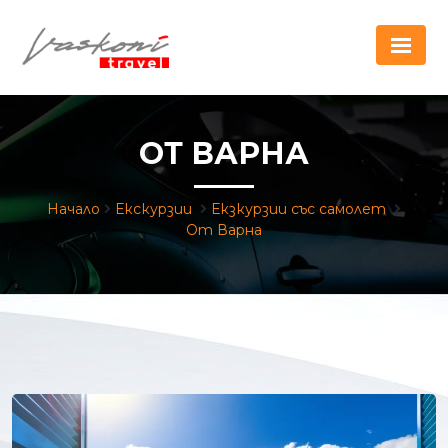
ОТ ВАРНА
Начало
Екскурзии
Екзкурзии със самолет
От Варна