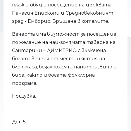
плаж и обяд и посещение на църквата
Панагия Епископи и Средновековният
град - Емборио. Връщане в хотелите.
Вечерта има възможност за посещение
по желание на най-голямата таверна на
Санторини – ДИМИТРИС, с включена
богата вечеря от местни ястия на
блок-маса, безалкохолни напитки, вино и
бира, както и богата фолклорна
програма.
Нощувка.
Ден 5