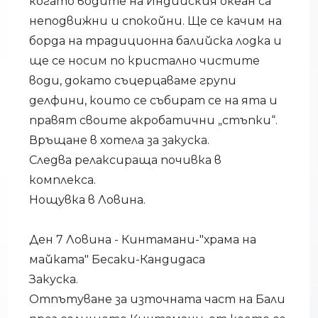
когато водите на Индийския океан са
неподвижни и спокойни. Ще се качим на
борда на традиционна балийска лодка и
ще се носим по кристално чистите
води, докато съцерцаваме групи
делфини, които се събират се на ята и
правят своите акробатични „стъпки“.
Връщане в хотела за закуска.
Следва релаксираща почивка в
комплекса.
Нощувка в Ловина.
Ден 7 Ловина - Кинтамани-"храма на
майката" Бесаки-Кандидаса
Закуска.
Отпътуване за източната част на Бали