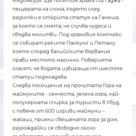
Индонезия. Ще посетим храма Гоа Гаджа -
пещерата на слона, където след
разкопки е открита статуя на Ганеша,
за която се смята, че случва чудеса и
сбъдва молитви. Под храмовия комплекс
се събират реките Панкунг и Петану,
което според балийските вярвания
прави мястото магично. Поверията
гласят, че водата извираща от шестте
статуи подмладява.
Следва посещение на прочутата Гора на
маймуните - сенчеста, зелена гора, най-
популярната спирка за туристи в Убуд,
с повече от 600 игриви маймуни –
макаци, приели свещената гора за дом,
разхождайки се свободно около