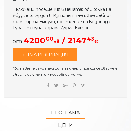
Включени посещения в цената: обиколка на
Убуд, екскурзия в Източен Бали, вълшебния
храм Тирта Емпули, посещение на водопада
Тукад Чепунг и храма Дурга Кутри.
00
43
4200
/ 2147
от
лв
€
БЪРЗА РЕЗЕРВАЦИЯ
/Оставете само телефонен номер и ние ще се свържем
с вас, за да уточним подробностите/
ПРОГРАМА
ЦЕНИ