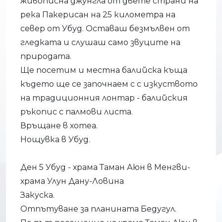
живописна джунгла от двете страни на
река Пакерисан на 25 километра на
север от Убуд. Оставаш безмълвен от
гледката и слушаш само звуците на
природата.
Ще посетим и местна балийска къща
където ще се започнаем с с изкуството
на традиционния лонтар - балийския
ръкопис с палмови листа.
Връщане в хотеа.
Нощувка в Убуд.
Ден 5 Убуд - храма Таман Аюн в Менгви-
храма Улун Дану-Ловина
Закуска.
Отпътуване за планината Бедугул.