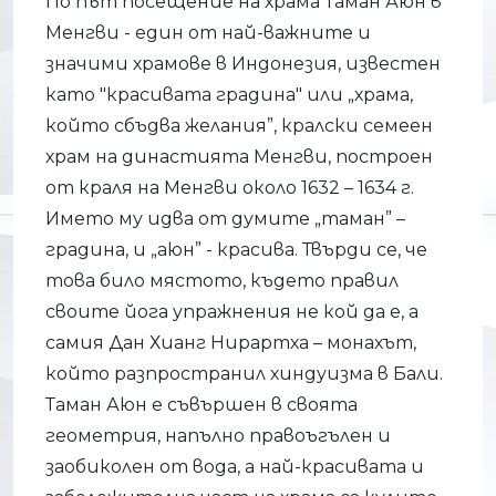
По път посещение на храма Таман Аюн в
Менгви - един от най-важните и
значими храмове в Индонезия, известен
като "красивата градина" или „храма,
който сбъдва желания”, кралски семеен
храм на династията Менгви, построен
от краля на Менгви около 1632 – 1634 г.
Името му идва от думите „таман” –
градина, и „аюн” - красива. Твърди се, че
това било мястото, където правил
своите йога упражнения не кой да е, а
самия Дан Хианг Нирартха – монахът,
който разпространил хиндуизма в Бали.
Таман Аюн е съвършен в своята
геометрия, напълно правоъгълен и
заобиколен от вода, а най-красивата и