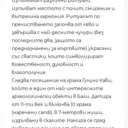
изпълняват различни ритуали,
изпълват мястото с почит, смирение и
вътрешна хармония. Ритуалът по
пречистването започва от ляво и
завършва с най-десните чучури (без
последните два, защото са
предназначени за мъртвите) украсени
със свастики, които символизират
божественост, духовност и
благополучие.
Следва посещение на храма Гунунг Кави,
който е един от най-интересните
археологически обекти в Бали. Датира
от 11-ти век и включва 10 храма
(наречени candi), в 7-метрови ниши,
издълбани в скалите. Намира се сред