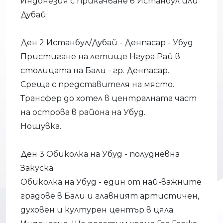
Индонезия с прикачване в Истанбул или
Дубай.
Ден 2 Истанбул/Дубай - Денпасар - Убуд
Пристигане на летище Нгура Рай в
столицата на Бали - гр. Денпасар.
Среща с представителя на място.
Трансфер до хотел в централната част
на острова в района на Убуд.
Нощувка.
Ден 3 Обиколка на Убуд - полудневна
Закуска.
Обиколка на Убуд - един от най-важните
градове в Бали и главният артистичен,
духовен и културен център в цяла