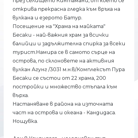
през селището Кинтамани, от което се
открива прекрасна гледка към връха на
вулкана и езерото Батур.
Посещение на "Храма на майката"
Бесаки - най-важния храм за всички
балийци и задължителна спирка за всеки
турист.Намира се в самото сърце на
острова, по склоновете на активния
вулкан Агунг /3031 м.н.в/.Комплексът Пура
Бесаки се състои от 22 храма, 200
постройки и множество стъпала към
върха.
Настаняване в района на източната
част на острова и океана - Кандидаса.
Нощувка.