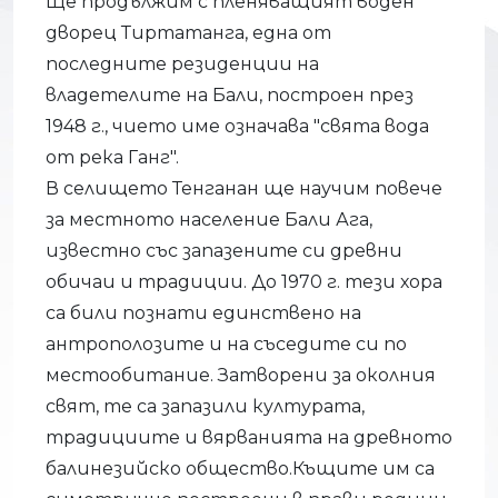
Ще продължим с пленяващият воден
дворец Тиртатанга, една от
последните резиденции на
владетелите на Бали, построен през
1948 г., чието име означава "свята вода
от река Ганг".
В селището Тенганан ще научим повече
за местното население Бали Ага,
известно със запазените си древни
обичаи и традиции. До 1970 г. тези хора
са били познати единствено на
антрополозите и на съседите си по
местообитание. Затворени за околния
свят, те са запазили културата,
традициите и вярванията на древното
балинезийско общество.Къщите им са