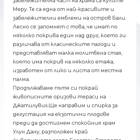
забележителна част на храма са кулите
Меру. Те са една от най-красивите и
забележителни емблеми на остров Бали.
Лесно се запомнят с това, че имат по
няколко покрива един над друг, което ги
различава от класическите пагоди и
представляват малка молитвена стая,
която има покрив на няколко етажа,
изработен от лико и листа от местна
палма.
Продължаваме пътя си покрай
живописните оризови тераси на
Джатилувих.Ще направим и спирка за
дегустация на екзотични плодове
преди да достигнем спокойния храм
Улун Дану, разположен край