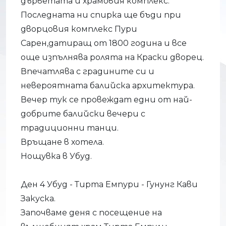
дърветата и храмовия комплекс.
Последната ни спирка ще бъди при
дворцовия комплекс Пури
Сарен,датиращ от 1800 година и все
още изпълнява ролята на Краски дворец.
Впечатлява с градините си и
невероятната балийска архитектура.
Вечер тук се провеждат едни от най-
добрите балийски вечери с
традиционни танци.
Връщане в хотела.
Нощувка в Убуд.
Ден 4 Убуд - Тирта Емпури - Гунунг Кави
Закуска.
Започваме деня с посещение на