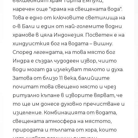
вълшебният храм Тирта Емпули,
наречен още "храма на свещената вода".
Това е едно от ключовите светилища на
о-в Бали и един от най-големите водни
храмове в цяла Индонезия. Посветен е на
хиндуисткия бог на водата – Вишну.
Според легендата, на това място бог
Индра е създал чудодеен извор, чиито
води могат да излекуват тялото и духа.
Затова от близо 11 века, балийците
почитат това свещено място и чрез
ритуално къпане в изворите вярват, че
то ще им донесе духовно пречистване и
изцеление. Комбинацията от водата,
свещената атмосфера на мястото,
природата и тълпата от хора, които