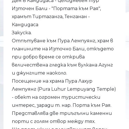
Ден 8 Кандидаса - целодневен тур
Източен Бали - "Портата към Рая",
храмът Тиртаганга, Тенганан -
Кандидаса
Закуска.
Отпътуване към Пура Лемпуянг, храм в
планините на Източно Бали, откъдето
при добро време се открива
величествена гледка към вулкана Агунг
и джунглите наоколо.
Посещение на храма Пура Лахур
Лeмпуянг (Pura Luhur Lempuyang Temple)
- обект на огромен туристически
интерес, заради т. нар. Порта към Рая.
Представлява две триъгълни каменни
порти с голям отвор между тях.