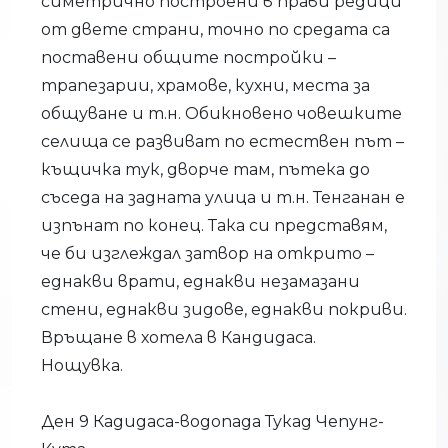
симетрично построени в прави редици
от двете страни, точно по средата са
поставени общите постройки –
трапезарии, храмове, кухни, места за
общуване и т.н. Обикновено човешките
селища се развиват по естествен път –
къщичка тук, дворче там, пътека до
съседа на задната улица и т.н. Тенганан е
изпънат по конец. Така си представям,
че би изглеждал затвор на открито –
еднакви врати, еднакви незамазани
стени, еднакви зидове, еднакви покриви.
Връщане в хотела в Кандидаса.
Нощувка.
Ден 9 Кадидаса-водопада Тукад Чепунг-