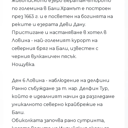
живописното езеро Бeратан-второто
по големина в Бали.Храмът е построен
през 1663 г. и е посветен на богинята на
реките и езерата Деви Дану.
Пристигане и настаняване в хотел в
Ловина - най-големият курорт на
северния бряг на Бали, известен с
черния вулканичен пясък.
Нощувка.
Ден 6 Ловина - наблюдение на делфини
Ранно събуждане за т. нар. Делфин Тур,
който е идеалният начин да разгледаме
уникалното северно крайбрежие на
Бали.
Обиколката започва рано сутринта,